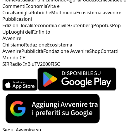
Commenti
Economia
Vita e
Cura
Famiglia
Rubriche
Multimedia
Ecosistema avvenire
Pubblicazioni
Edizioni locali
L'economia civile
Gutenberg
Popotus
Pop
Up
Luoghi dell'Infinito
Avvenire
Chi siamo
Redazione
Ecosistema
Avvenire
Pubblicità
Fondazione Avvenire
Shop
Contatti
Mondo CEI
SIR
Radio InBlu
TV2000
FISC
Segui Avvenire su