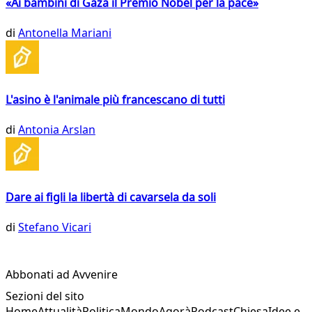
«Ai bambini di Gaza il Premio Nobel per la pace»
di
Antonella Mariani
L'asino è l'animale più francescano di tutti
di
Antonia Arslan
Dare ai figli la libertà di cavarsela da soli
di
Stefano Vicari
Abbonati ad Avvenire
Sezioni del sito
Home
Attualità
Politica
Mondo
Agorà
Podcast
Chiesa
Idee e