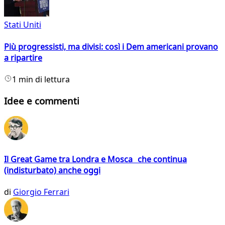
Stati Uniti
Più progressisti, ma divisi: così i Dem americani provano
a ripartire
1 min di lettura
Idee e commenti
Il Great Game tra Londra e Mosca che continua
(indisturbato) anche oggi
di
Giorgio Ferrari