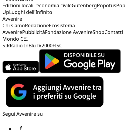
Edizioni locali
L'economia civile
Gutenberg
Popotus
Pop
Up
Luoghi dell'Infinito
Avvenire
Chi siamo
Redazione
Ecosistema
Avvenire
Pubblicità
Fondazione Avvenire
Shop
Contatti
Mondo CEI
SIR
Radio InBlu
TV2000
FISC
Segui Avvenire su