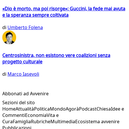
«Dio è morto, ma poi risorge»: Guccini, la fede mai avuta
e la speranza sempre coltivata
di
Umberto Folena
Centrosinistra, non esistono vere coalizioni senza
progetto culturale
di
Marco Iasevoli
Abbonati ad Avvenire
Sezioni del sito
Home
Attualità
Politica
Mondo
Agorà
Podcast
Chiesa
Idee e
Commenti
Economia
Vita e
Cura
Famiglia
Rubriche
Multimedia
Ecosistema avvenire
Pubblicazioni