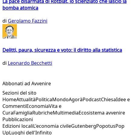
La pace disarmata di Rotblat, lo scienziato che lasciò la
bomba atomica
di
Gerolamo Fazzini
Delitti, paura, sicurezza e voto: il diritto alla statistica
di
Leonardo Becchetti
Abbonati ad Avvenire
Sezioni del sito
Home
Attualità
Politica
Mondo
Agorà
Podcast
Chiesa
Idee e
Commenti
Economia
Vita e
Cura
Famiglia
Rubriche
Multimedia
Ecosistema avvenire
Pubblicazioni
Edizioni locali
L'economia civile
Gutenberg
Popotus
Pop
Up
Luoghi dell'Infinito