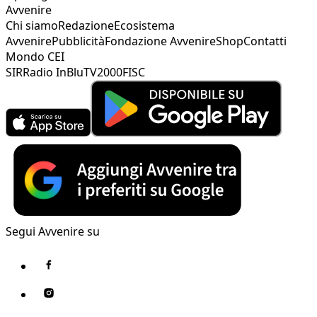
Avvenire
Chi siamo
Redazione
Ecosistema
Avvenire
Pubblicità
Fondazione Avvenire
Shop
Contatti
Mondo CEI
SIR
Radio InBlu
TV2000
FISC
Segui Avvenire su