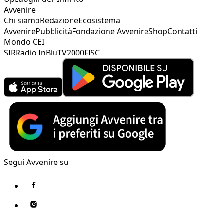
Avvenire
Chi siamo
Redazione
Ecosistema
Avvenire
Pubblicità
Fondazione Avvenire
Shop
Contatti
Mondo CEI
SIR
Radio InBlu
TV2000
FISC
Segui Avvenire su