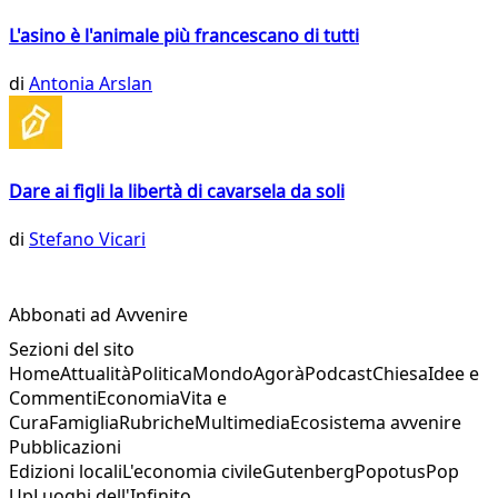
L'asino è l'animale più francescano di tutti
di
Antonia Arslan
Dare ai figli la libertà di cavarsela da soli
di
Stefano Vicari
Abbonati ad Avvenire
Sezioni del sito
Home
Attualità
Politica
Mondo
Agorà
Podcast
Chiesa
Idee e
Commenti
Economia
Vita e
Cura
Famiglia
Rubriche
Multimedia
Ecosistema avvenire
Pubblicazioni
Edizioni locali
L'economia civile
Gutenberg
Popotus
Pop
Up
Luoghi dell'Infinito