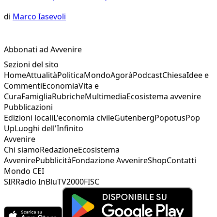
di
Marco Iasevoli
Abbonati ad Avvenire
Sezioni del sito
Home
Attualità
Politica
Mondo
Agorà
Podcast
Chiesa
Idee e
Commenti
Economia
Vita e
Cura
Famiglia
Rubriche
Multimedia
Ecosistema avvenire
Pubblicazioni
Edizioni locali
L'economia civile
Gutenberg
Popotus
Pop
Up
Luoghi dell'Infinito
Avvenire
Chi siamo
Redazione
Ecosistema
Avvenire
Pubblicità
Fondazione Avvenire
Shop
Contatti
Mondo CEI
SIR
Radio InBlu
TV2000
FISC