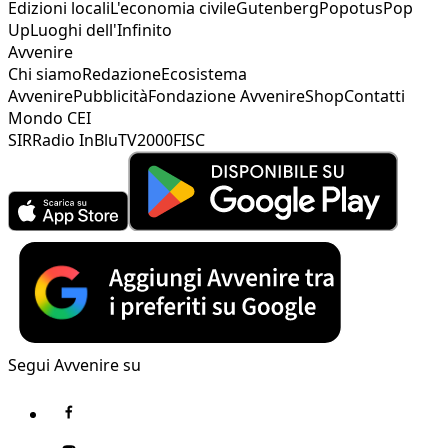
Edizioni locali
L'economia civile
Gutenberg
Popotus
Pop
Up
Luoghi dell'Infinito
Avvenire
Chi siamo
Redazione
Ecosistema
Avvenire
Pubblicità
Fondazione Avvenire
Shop
Contatti
Mondo CEI
SIR
Radio InBlu
TV2000
FISC
Segui Avvenire su