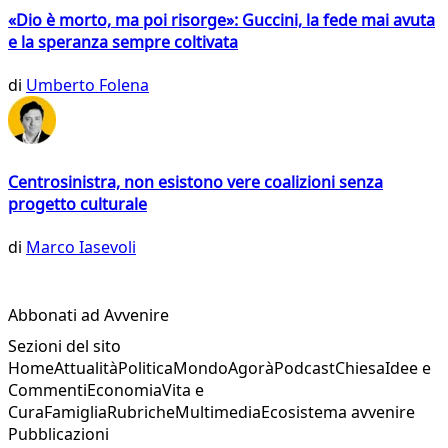
«Dio è morto, ma poi risorge»: Guccini, la fede mai avuta
e la speranza sempre coltivata
di
Umberto Folena
Centrosinistra, non esistono vere coalizioni senza
progetto culturale
di
Marco Iasevoli
Abbonati ad Avvenire
Sezioni del sito
Home
Attualità
Politica
Mondo
Agorà
Podcast
Chiesa
Idee e
Commenti
Economia
Vita e
Cura
Famiglia
Rubriche
Multimedia
Ecosistema avvenire
Pubblicazioni