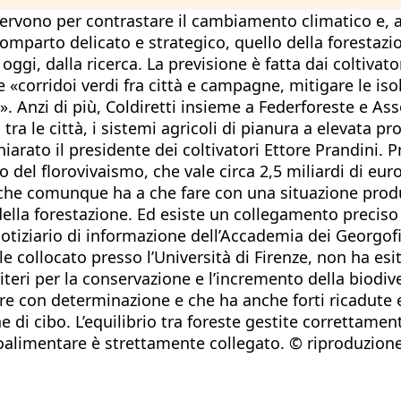
ervono per contrastare il cambiamento climatico e, all
Comparto delicato e strategico, quello della forestazi
ggi, dalla ricerca. La previsione è fatta dai coltivato
e «corridoi verdi fra città e campagne, mitigare le isol
. Anzi di più, Coldiretti insieme a Federforeste e Ass
ra le città, i sistemi agricoli di pianura a elevata pr
hiarato il presidente dei coltivatori Ettore Prandini
 del florovivaismo, che vale circa 2,5 miliardi di euro
 che comunque ha a che fare con una situazione produtt
 della forestazione. Ed esiste un collegamento preciso
notiziario di informazione dell’Accademia dei Georgofi
tale collocato presso l’Università di Firenze, non ha e
iteri per la conservazione e l’incremento della biodi
e con determinazione e che ha anche forti ricadute 
e di cibo. L’equilibrio tra foreste gestite correttam
groalimentare è strettamente collegato. © riproduzione