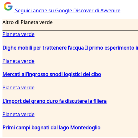
Seguici anche su Google Discover di Avvenire
Altro di Pianeta verde
Pianeta verde
Dighe mobili per trattenere l’acqua Il primo esperiment
Pianeta verde
Mercati all’ingrosso snodi logistici del cibo
Pianeta verde
L’import del grano duro fa discutere la filiera
Pianeta verde
Primi campi bagnati dal lago Montedoglio