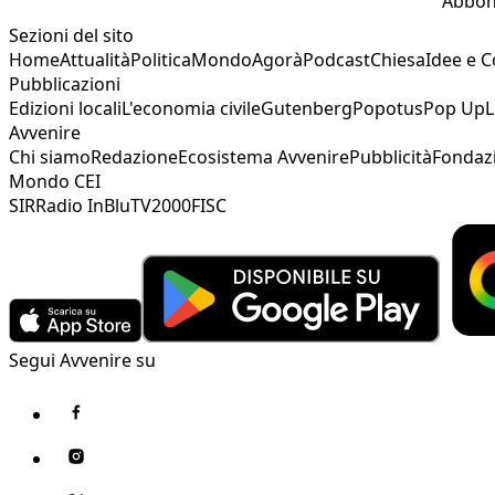
Abbon
Sezioni del sito
Home
Attualità
Politica
Mondo
Agorà
Podcast
Chiesa
Idee e 
Pubblicazioni
Edizioni locali
L'economia civile
Gutenberg
Popotus
Pop Up
L
Avvenire
Chi siamo
Redazione
Ecosistema Avvenire
Pubblicità
Fondaz
Mondo CEI
SIR
Radio InBlu
TV2000
FISC
Segui Avvenire su