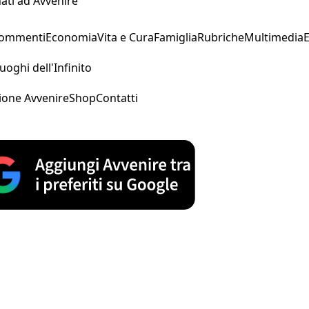
ati ad Avvenire
Commenti
Economia
Vita e Cura
Famiglia
Rubriche
Multimedia
uoghi dell'Infinito
ione Avvenire
Shop
Contatti