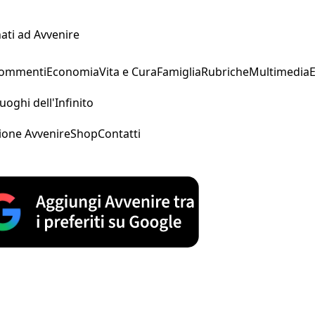
ati ad Avvenire
Commenti
Economia
Vita e Cura
Famiglia
Rubriche
Multimedia
uoghi dell'Infinito
ione Avvenire
Shop
Contatti