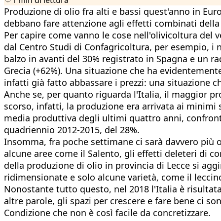
Produzione di olio fra alti e bassi quest'anno in Eur
debbano fare attenzione agli effetti combinati della 
Per capire come vanno le cose nell'olivicoltura del v
dal Centro Studi di Confagricoltura, per esempio, i n
balzo in avanti del 30% registrato in Spagna e un ra
Grecia (+62%). Una situazione che ha evidentemente ri
infatti già fatto abbassare i prezzi: una situazione
Anche se, per quanto riguarda l'Italia, il maggior p
scorso, infatti, la produzione era arrivata ai minimi
media produttiva degli ultimi quattro anni, confron
quadriennio 2012-2015, del 28%.
Insomma, fra poche settimane ci sarà davvero più oli
alcune aree come il Salento, gli effetti deleteri di co
della produzione di olio in provincia di Lecce si agg
ridimensionate e solo alcune varietà, come il leccin
Nonostante tutto questo, nel 2018 l'Italia è risult
altre parole, gli spazi per crescere e fare bene ci s
Condizione che non è così facile da concretizzare.