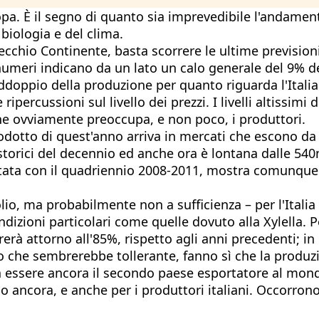
opa. È il segno di quanto sia imprevedibile l'andament
biologia e del clima.
ecchio Continente, basta scorrere le ultime previsioni
umeri indicano da un lato un calo generale del 9% dell
ddoppio della produzione per quanto riguarda l'Italia
percussioni sul livello dei prezzi. I livelli altissim
 che ovviamente preoccupa, e non poco, i produttori.
rodotto di quest'anno arriva in mercati che escono da
 storici del decennio ed anche ora è lontana dalle 540
tata con il quadriennio 2008-2011, mostra comunque u
o, ma probabilmente non a sufficienza – per l'Italia 
ndizioni particolari come quelle dovuto alla Xylella. Pe
irerà attorno all'85%, rispetto agli anni precedenti; i
o che sembrerebbe tollerante, fanno sì che la produzi
ata essere ancora il secondo paese esportatore al mon
ono ancora, e anche per i produttori italiani. Occorro