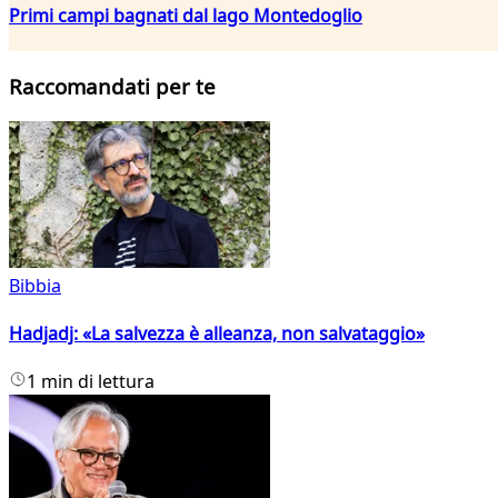
Primi campi bagnati dal lago Montedoglio
Raccomandati per te
Bibbia
Hadjadj: «La salvezza è alleanza, non salvataggio»
1 min di lettura