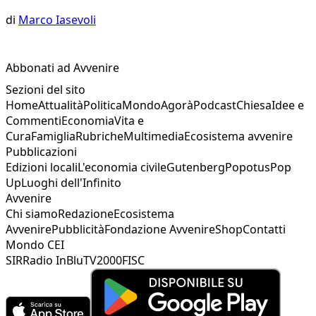
di
Marco Iasevoli
Abbonati ad Avvenire
Sezioni del sito
Home
Attualità
Politica
Mondo
Agorà
Podcast
Chiesa
Idee e
Commenti
Economia
Vita e
Cura
Famiglia
Rubriche
Multimedia
Ecosistema avvenire
Pubblicazioni
Edizioni locali
L'economia civile
Gutenberg
Popotus
Pop
Up
Luoghi dell'Infinito
Avvenire
Chi siamo
Redazione
Ecosistema
Avvenire
Pubblicità
Fondazione Avvenire
Shop
Contatti
Mondo CEI
SIR
Radio InBlu
TV2000
FISC