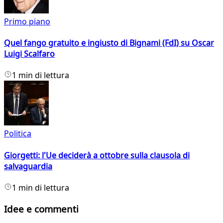
Primo piano
Quel fango gratuito e ingiusto di Bignami (FdI) su Oscar
Luigi Scalfaro
1 min di lettura
Politica
Giorgetti: l'Ue deciderà a ottobre sulla clausola di
salvaguardia
1 min di lettura
Idee e commenti