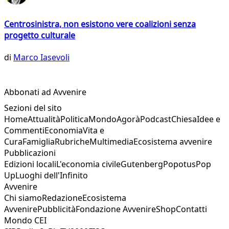
Centrosinistra, non esistono vere coalizioni senza
progetto culturale
di
Marco Iasevoli
Abbonati ad Avvenire
Sezioni del sito
Home
Attualità
Politica
Mondo
Agorà
Podcast
Chiesa
Idee e
Commenti
Economia
Vita e
Cura
Famiglia
Rubriche
Multimedia
Ecosistema avvenire
Pubblicazioni
Edizioni locali
L'economia civile
Gutenberg
Popotus
Pop
Up
Luoghi dell'Infinito
Avvenire
Chi siamo
Redazione
Ecosistema
Avvenire
Pubblicità
Fondazione Avvenire
Shop
Contatti
Mondo CEI