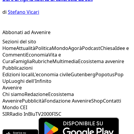
di
Stefano Vicari
Abbonati ad Avvenire
Sezioni del sito
Home
Attualità
Politica
Mondo
Agorà
Podcast
Chiesa
Idee e
Commenti
Economia
Vita e
Cura
Famiglia
Rubriche
Multimedia
Ecosistema avvenire
Pubblicazioni
Edizioni locali
L'economia civile
Gutenberg
Popotus
Pop
Up
Luoghi dell'Infinito
Avvenire
Chi siamo
Redazione
Ecosistema
Avvenire
Pubblicità
Fondazione Avvenire
Shop
Contatti
Mondo CEI
SIR
Radio InBlu
TV2000
FISC