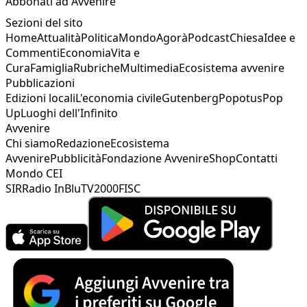
Abbonati ad Avvenire
Sezioni del sito
Home
Attualità
Politica
Mondo
Agorà
Podcast
Chiesa
Idee e
Commenti
Economia
Vita e
Cura
Famiglia
Rubriche
Multimedia
Ecosistema avvenire
Pubblicazioni
Edizioni locali
L'economia civile
Gutenberg
Popotus
Pop
Up
Luoghi dell'Infinito
Avvenire
Chi siamo
Redazione
Ecosistema
Avvenire
Pubblicità
Fondazione Avvenire
Shop
Contatti
Mondo CEI
SIR
Radio InBlu
TV2000
FISC