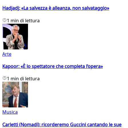
Hadjadj: «La salvezza è alleanza, non salvataggio»
1 min di lettura
Arte
Kapoor: «È lo spettatore che completa l’opera»
1 min di lettura
Musica
Carletti (Nomadi): ricorderemo Guccini cantando le sue