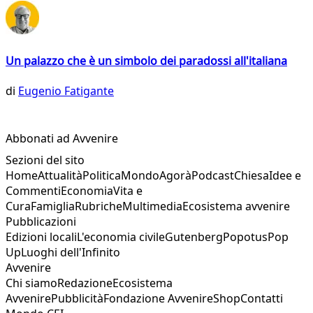
Un palazzo che è un simbolo dei paradossi all'italiana
di
Eugenio Fatigante
Abbonati ad Avvenire
Sezioni del sito
Home
Attualità
Politica
Mondo
Agorà
Podcast
Chiesa
Idee e
Commenti
Economia
Vita e
Cura
Famiglia
Rubriche
Multimedia
Ecosistema avvenire
Pubblicazioni
Edizioni locali
L'economia civile
Gutenberg
Popotus
Pop
Up
Luoghi dell'Infinito
Avvenire
Chi siamo
Redazione
Ecosistema
Avvenire
Pubblicità
Fondazione Avvenire
Shop
Contatti