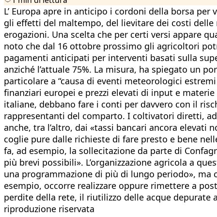
L’ Europa apre in anticipo i cordoni della borsa per v
gli effetti del maltempo, del lievitare dei costi del
erogazioni. Una scelta che per certi versi appare qua
noto che dal 16 ottobre prossimo gli agricoltori potr
pagamenti anticipati per interventi basati sulla supe
anziché l’attuale 75%. La misura, ha spiegato un porta
particolare a “causa di eventi meteorologici estremi
finanziari europei e prezzi elevati di input e materie
italiane, debbano fare i conti per davvero con il ris
rappresentanti del comparto. I coltivatori diretti, 
anche, tra l’altro, dai «tassi bancari ancora elevati 
coglie pure dalle richieste di fare presto e bene nel
fa, ad esempio, la sollecitazione da parte di Confag
più brevi possibili». L’organizzazione agricola a qu
una programmazione di più di lungo periodo», ma c
esempio, occorre realizzare oppure rimettere a posto
perdite della rete, il riutilizzo delle acque depurate 
riproduzione riservata