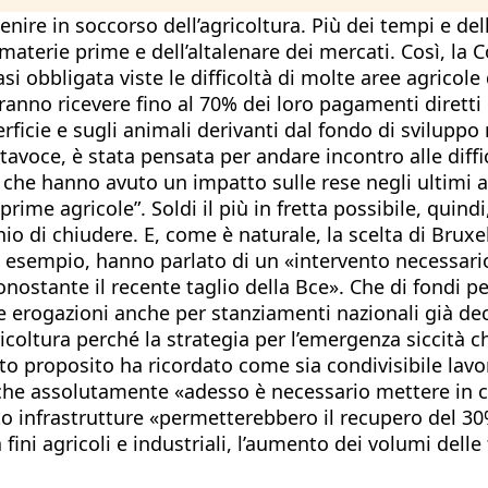
enire in soccorso dell’agricoltura. Più dei tempi e dell
le materie prime e dell’altalenare dei mercati. Così, 
si obbligata viste le difficoltà di molte aree agricole
anno ricevere fino al 70% dei loro pagamenti diretti i
rficie e sugli animali derivanti dal fondo di sviluppo
voce, è stata pensata per andare incontro alle difficol
 che hanno avuto un impatto sulle rese negli ultimi an
 prime agricole”. Soldi il più in fretta possibile, quin
chio di chiudere. E, come è naturale, la scelta di Brux
ad esempio, hanno parlato di un «intervento necessario
nonostante il recente taglio della Bce». Che di fondi p
le erogazioni anche per stanziamenti nazionali già dec
ricoltura perché la strategia per l’emergenza siccità 
esto proposito ha ricordato come sia condivisibile lav
he assolutamente «adesso è necessario mettere in ca
 infrastrutture «permetterebbero il recupero del 30% 
a fini agricoli e industriali, l’aumento dei volumi dell