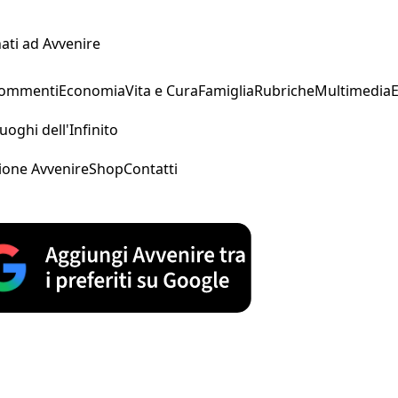
ati ad Avvenire
Commenti
Economia
Vita e Cura
Famiglia
Rubriche
Multimedia
uoghi dell'Infinito
ione Avvenire
Shop
Contatti