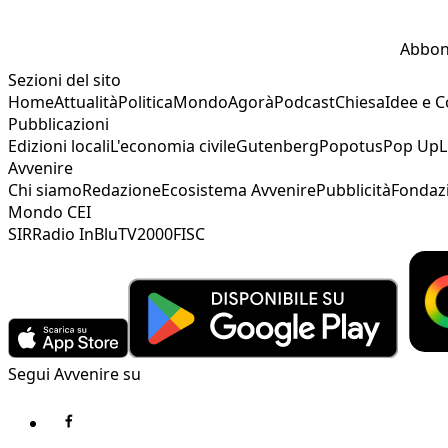
Abbon
Sezioni del sito
Home
Attualità
Politica
Mondo
Agorà
Podcast
Chiesa
Idee e 
Pubblicazioni
Edizioni locali
L'economia civile
Gutenberg
Popotus
Pop Up
L
Avvenire
Chi siamo
Redazione
Ecosistema Avvenire
Pubblicità
Fondaz
Mondo CEI
SIR
Radio InBlu
TV2000
FISC
Segui Avvenire su