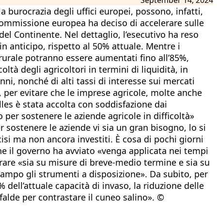
a burocrazia degli uffici europei, possono, infatti,
la Commissione europea ha deciso di accelerare sulle
 del Continente. Nel dettaglio, l’esecutivo ha reso
n anticipo, rispetto al 50% attuale. Mentre i
 rurale potranno essere aumentati fino all’85%,
tà degli agricoltori in termini di liquidità, in
ni, nonché di alti tassi di interesse sui mercati
di, per evitare che le imprese agricole, molte anche
elles è stata accolta con soddisfazione dai
 per sostenere le aziende agricole in difficoltà»
er sostenere le aziende vi sia un gran bisogno, lo si
isi ma non ancora investiti. È cosa di pochi giorni
che il governo ha avviato «venga applicata nei tempi
orare «sia su misure di breve-medio termine e sia su
mpo gli strumenti a disposizione». Da subito, per
dell’attuale capacità di invaso, la riduzione delle
e falde per contrastare il cuneo salino». ©