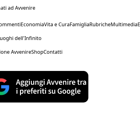
ati ad Avvenire
Commenti
Economia
Vita e Cura
Famiglia
Rubriche
Multimedia
uoghi dell'Infinito
ione Avvenire
Shop
Contatti