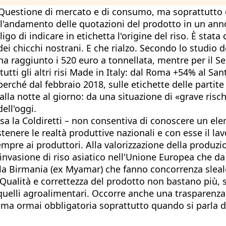
o. Questione di mercato e di consumo, ma soprattutto 
o l'andamento delle quotazioni del prodotto in un anno
bligo di indicare in etichetta l'origine del riso. È stat
e dei chicchi nostrani. E che rialzo. Secondo lo studio d
a raggiunto i 520 euro a tonnellata, mentre per il Se
tutti gli altri risi Made in Italy: dal Roma +54% al S
rché dal febbraio 2018, sulle etichette delle partite 
lla notte al giorno: da una situazione di «grave rischi
dell'oggi.
cisa la Coldiretti – non consentiva di conoscere un el
nere le realtà produttive nazionali e con esse il lavo
pre ai produttori. Alla valorizzazione della produzio
l'invasione di riso asiatico nell'Unione Europea che 
la Birmania (ex Myamar) che fanno concorrenza sleale 
Qualità e correttezza del prodotto non bastano più, 
elli agroalimentari. Occorre anche una trasparenza d
e, ma ormai obbligatoria soprattutto quando si parla d