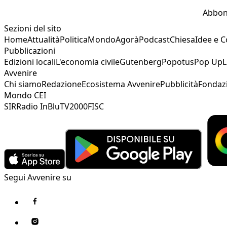
Abbon
Sezioni del sito
Home
Attualità
Politica
Mondo
Agorà
Podcast
Chiesa
Idee e 
Pubblicazioni
Edizioni locali
L'economia civile
Gutenberg
Popotus
Pop Up
L
Avvenire
Chi siamo
Redazione
Ecosistema Avvenire
Pubblicità
Fondaz
Mondo CEI
SIR
Radio InBlu
TV2000
FISC
Segui Avvenire su