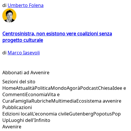
di
Umberto Folena
Centrosinistra, non esistono vere coalizioni senza
progetto culturale
di
Marco Iasevoli
Abbonati ad Avvenire
Sezioni del sito
Home
Attualità
Politica
Mondo
Agorà
Podcast
Chiesa
Idee e
Commenti
Economia
Vita e
Cura
Famiglia
Rubriche
Multimedia
Ecosistema avvenire
Pubblicazioni
Edizioni locali
L'economia civile
Gutenberg
Popotus
Pop
Up
Luoghi dell'Infinito
Avvenire