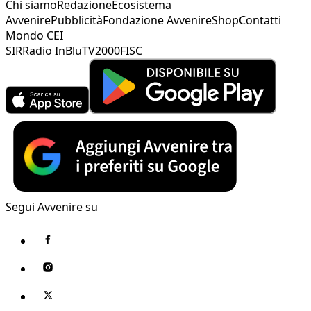
Chi siamo
Redazione
Ecosistema
Avvenire
Pubblicità
Fondazione Avvenire
Shop
Contatti
Mondo CEI
SIR
Radio InBlu
TV2000
FISC
Segui Avvenire su