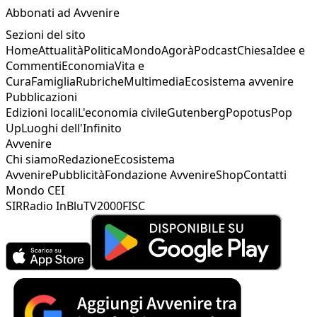
Abbonati ad Avvenire
Sezioni del sito
Home
Attualità
Politica
Mondo
Agorà
Podcast
Chiesa
Idee e
Commenti
Economia
Vita e
Cura
Famiglia
Rubriche
Multimedia
Ecosistema avvenire
Pubblicazioni
Edizioni locali
L'economia civile
Gutenberg
Popotus
Pop
Up
Luoghi dell'Infinito
Avvenire
Chi siamo
Redazione
Ecosistema
Avvenire
Pubblicità
Fondazione Avvenire
Shop
Contatti
Mondo CEI
SIR
Radio InBlu
TV2000
FISC