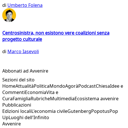
di
Umberto Folena
Centrosinistra, non esistono vere coalizioni senza
progetto culturale
di
Marco Iasevoli
Abbonati ad Avvenire
Sezioni del sito
Home
Attualità
Politica
Mondo
Agorà
Podcast
Chiesa
Idee e
Commenti
Economia
Vita e
Cura
Famiglia
Rubriche
Multimedia
Ecosistema avvenire
Pubblicazioni
Edizioni locali
L'economia civile
Gutenberg
Popotus
Pop
Up
Luoghi dell'Infinito
Avvenire