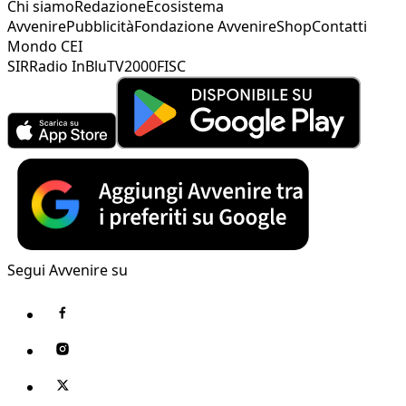
Chi siamo
Redazione
Ecosistema
Avvenire
Pubblicità
Fondazione Avvenire
Shop
Contatti
Mondo CEI
SIR
Radio InBlu
TV2000
FISC
Segui Avvenire su