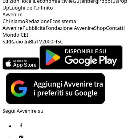
Edizioni locali
L'economia civile
Gutenberg
Popotus
Pop
Up
Luoghi dell'Infinito
Avvenire
Chi siamo
Redazione
Ecosistema
Avvenire
Pubblicità
Fondazione Avvenire
Shop
Contatti
Mondo CEI
SIR
Radio InBlu
TV2000
FISC
Segui Avvenire su