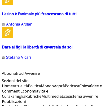
L'asino è l'animale più francescano di tutti
di
Antonia Arslan
Dare ai figli la libertà di cavarsela da soli
di
Stefano Vicari
Abbonati ad Avvenire
Sezioni del sito
Home
Attualità
Politica
Mondo
Agorà
Podcast
Chiesa
Idee e
Commenti
Economia
Vita e
Cura
Famiglia
Rubriche
Multimedia
Ecosistema avvenire
Pubblicazioni