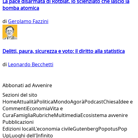
La pace disarmata di Rotblat, lo scienziato che lasciò la
bomba atomica
di
Gerolamo Fazzini
Delitti, paura, sicurezza e voto: il diritto alla statistica
di
Leonardo Becchetti
Abbonati ad Avvenire
Sezioni del sito
Home
Attualità
Politica
Mondo
Agorà
Podcast
Chiesa
Idee e
Commenti
Economia
Vita e
Cura
Famiglia
Rubriche
Multimedia
Ecosistema avvenire
Pubblicazioni
Edizioni locali
L'economia civile
Gutenberg
Popotus
Pop
Up
Luoghi dell'Infinito