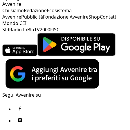
Avvenire
Chi siamo
Redazione
Ecosistema
Avvenire
Pubblicità
Fondazione Avvenire
Shop
Contatti
Mondo CEI
SIR
Radio InBlu
TV2000
FISC
Segui Avvenire su