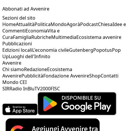
Abbonati ad Avvenire
Sezioni del sito
Home
Attualità
Politica
Mondo
Agorà
Podcast
Chiesa
Idee e
Commenti
Economia
Vita e
Cura
Famiglia
Rubriche
Multimedia
Ecosistema avvenire
Pubblicazioni
Edizioni locali
L'economia civile
Gutenberg
Popotus
Pop
Up
Luoghi dell'Infinito
Avvenire
Chi siamo
Redazione
Ecosistema
Avvenire
Pubblicità
Fondazione Avvenire
Shop
Contatti
Mondo CEI
SIR
Radio InBlu
TV2000
FISC