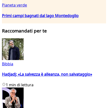
Pianeta verde
Primi campi bagnati dal lago Montedoglio
Raccomandati per te
Bibbia
Hadjadj: «La salvezza è alleanza, non salvataggio»
1 min di lettura