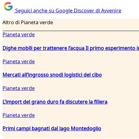
Seguici anche su Google Discover di Avvenire
Altro di Pianeta verde
Pianeta verde
Dighe mobili per trattenere l’acqua Il primo esperiment
Pianeta verde
Mercati all’ingrosso snodi logistici del cibo
Pianeta verde
L’import del grano duro fa discutere la filiera
Pianeta verde
Primi campi bagnati dal lago Montedoglio