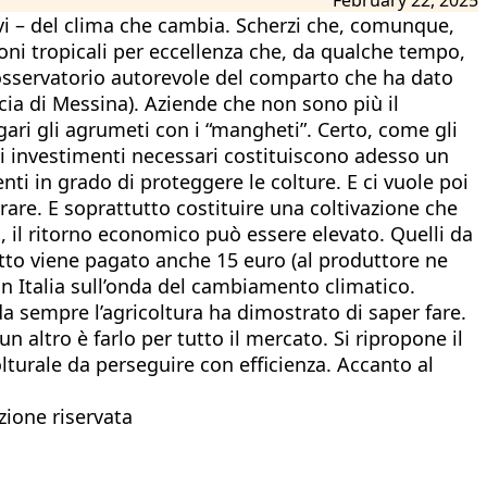
itivi – del clima che cambia. Scherzi che, comunque,
oni tropicali per eccellenza che, da qualche tempo,
lo, osservatorio autorevole del comparto che ha dato
cia di Messina). Aziende che non sono più il
ari gli agrumeti con i “mangheti”. Certo, come gli
gli investimenti necessari costituiscono adesso un
i in grado di proteggere le colture. E ci vuole poi
are. E soprattutto costituire una coltivazione che
, il ritorno economico può essere elevato. Quelli da
tto viene pagato anche 15 euro (al produttore ne
in Italia sull’onda del cambiamento climatico.
a sempre l’agricoltura ha dimostrato di saper fare.
altro è farlo per tutto il mercato. Si ripropone il
olturale da perseguire con efficienza. Accanto al
zione riservata