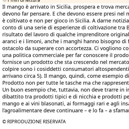
Il mango è arrivato in Sicilia, prospera e trova mer
devono far pensare. E che devono essere presi nel m
è coltivato e non per gioco in Sicilia. A darne noti
conto di una serie di esperienze di coltivazione tra 
risultato del lavoro di qualche imprenditore origin
aranci e i limoni, anche i manghi hanno bisogno di fo
ostacolo da superare con accortezza. Ci vogliono con
una politica commerciale per far conoscere il prodot
fornisce un prodotto che sta crescendo nel mercato 
colpire sono i cosiddetti consumatori altospendent
arrivano circa 5). Il mango, quindi, come esempio di
Prodotto non per tutte le tasche ma che rappresenta 
Un buon esempio che, tuttavia, non deve trarre in in
dibattito tra prodotti tipici e di nicchia e prodotti 
mango e ai vini blasonati, ai formaggi rari e agli insa
l’agroalimentare deve continuare – e lo fa – a sfama
© RIPRODUZIONE RISERVATA