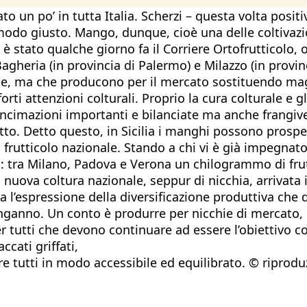
cato un po’ in tutta Italia. Scherzi – questa volta pos
odo giusto. Mango, dunque, cioè una delle coltivazi
zia è stato qualche giorno fa il Corriere Ortofruttico
Bagheria (in provincia di Palermo) e Milazzo (in provin
ale, ma che producono per il mercato sostituendo mag
rti attenzioni colturali. Proprio la cura colturale e 
cimazioni importanti e bilanciate ma anche frangivent
to. Detto questo, in Sicilia i manghi possono prosper
frutticolo nazionale. Stando a chi vi è già impegnato
i: tra Milano, Padova e Verona un chilogrammo di fru
 nuova coltura nazionale, seppur di nicchia, arrivata 
l’espressione della diversificazione produttiva che d
ganno. Un conto è produrre per nicchie di mercato, un 
per tutti che devono continuare ad essere l’obiettivo c
ccati griffati,
re tutti in modo accessibile ed equilibrato. © riprodu