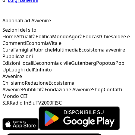
Abbonati ad Avvenire
Sezioni del sito
Home
Attualità
Politica
Mondo
Agorà
Podcast
Chiesa
Idee e
Commenti
Economia
Vita e
Cura
Famiglia
Rubriche
Multimedia
Ecosistema avvenire
Pubblicazioni
Edizioni locali
L'economia civile
Gutenberg
Popotus
Pop
Up
Luoghi dell'Infinito
Avvenire
Chi siamo
Redazione
Ecosistema
Avvenire
Pubblicità
Fondazione Avvenire
Shop
Contatti
Mondo CEI
SIR
Radio InBlu
TV2000
FISC