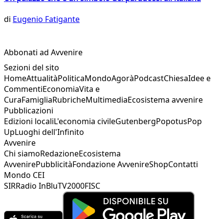
di
Eugenio Fatigante
Abbonati ad Avvenire
Sezioni del sito
Home
Attualità
Politica
Mondo
Agorà
Podcast
Chiesa
Idee e
Commenti
Economia
Vita e
Cura
Famiglia
Rubriche
Multimedia
Ecosistema avvenire
Pubblicazioni
Edizioni locali
L'economia civile
Gutenberg
Popotus
Pop
Up
Luoghi dell'Infinito
Avvenire
Chi siamo
Redazione
Ecosistema
Avvenire
Pubblicità
Fondazione Avvenire
Shop
Contatti
Mondo CEI
SIR
Radio InBlu
TV2000
FISC