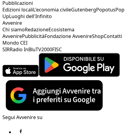
Pubblicazioni
Edizioni locali
L'economia civile
Gutenberg
Popotus
Pop
Up
Luoghi dell'Infinito
Avvenire
Chi siamo
Redazione
Ecosistema
Avvenire
Pubblicità
Fondazione Avvenire
Shop
Contatti
Mondo CEI
SIR
Radio InBlu
TV2000
FISC
Segui Avvenire su