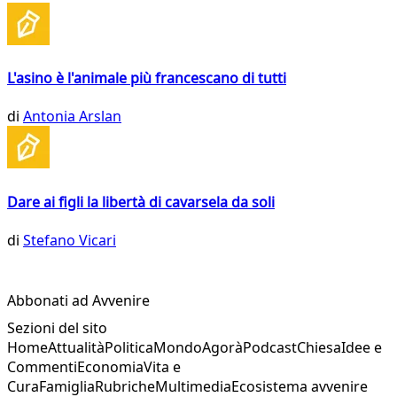
L'asino è l'animale più francescano di tutti
di
Antonia Arslan
Dare ai figli la libertà di cavarsela da soli
di
Stefano Vicari
Abbonati ad Avvenire
Sezioni del sito
Home
Attualità
Politica
Mondo
Agorà
Podcast
Chiesa
Idee e
Commenti
Economia
Vita e
Cura
Famiglia
Rubriche
Multimedia
Ecosistema avvenire