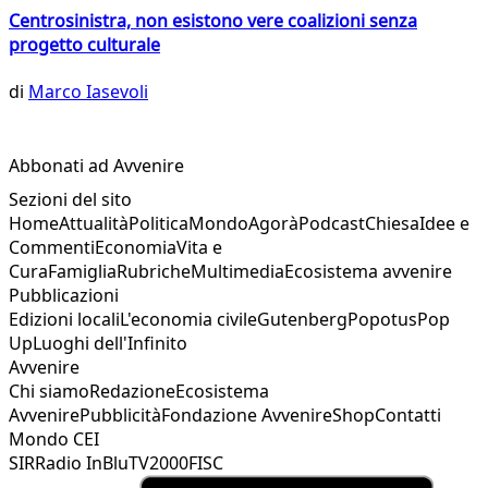
Centrosinistra, non esistono vere coalizioni senza
progetto culturale
di
Marco Iasevoli
Abbonati ad Avvenire
Sezioni del sito
Home
Attualità
Politica
Mondo
Agorà
Podcast
Chiesa
Idee e
Commenti
Economia
Vita e
Cura
Famiglia
Rubriche
Multimedia
Ecosistema avvenire
Pubblicazioni
Edizioni locali
L'economia civile
Gutenberg
Popotus
Pop
Up
Luoghi dell'Infinito
Avvenire
Chi siamo
Redazione
Ecosistema
Avvenire
Pubblicità
Fondazione Avvenire
Shop
Contatti
Mondo CEI
SIR
Radio InBlu
TV2000
FISC