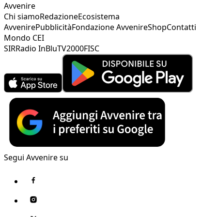
Avvenire
Chi siamo
Redazione
Ecosistema
Avvenire
Pubblicità
Fondazione Avvenire
Shop
Contatti
Mondo CEI
SIR
Radio InBlu
TV2000
FISC
Segui Avvenire su