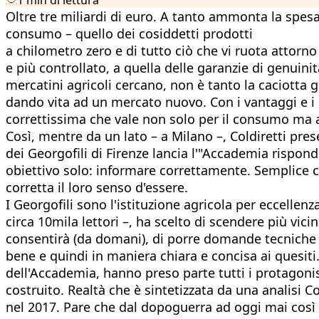
Oltre tre miliardi di euro. A tanto ammonta la spesa 
consumo – quello dei cosiddetti prodotti
a chilometro zero e di tutto ciò che vi ruota attorno
e più controllato, a quella delle garanzie di genuini
mercatini agricoli cercano, non è tanto la caciotta
dando vita ad un mercato nuovo. Con i vantaggi e i r
correttissima che vale non solo per il consumo ma a
Così, mentre da un lato – a Milano –, Coldiretti pres
dei Georgofili di Firenze lancia l'"Accademia rispond
obiettivo solo: informare correttamente. Semplice c
corretta il loro senso d'essere.
I Georgofili sono l'istituzione agricola per eccellenz
circa 10mila lettori –, ha scelto di scendere più vic
consentirà (da domani), di porre domande tecniche a
bene e quindi in maniera chiara e concisa ai quesit
dell'Accademia, hanno preso parte tutti i protagonist
costruito. Realtà che è sintetizzata da una analisi C
nel 2017. Pare che dal dopoguerra ad oggi mai così 