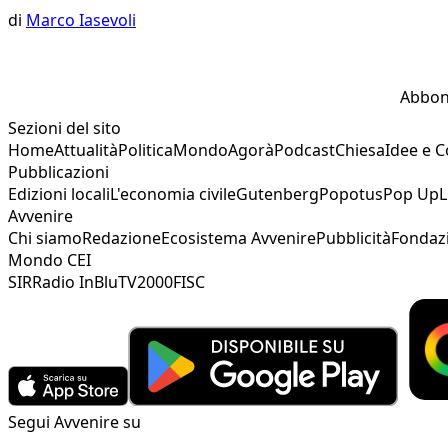
di
Marco Iasevoli
Abbon
Sezioni del sito
Home
Attualità
Politica
Mondo
Agorà
Podcast
Chiesa
Idee e 
Pubblicazioni
Edizioni locali
L'economia civile
Gutenberg
Popotus
Pop Up
L
Avvenire
Chi siamo
Redazione
Ecosistema Avvenire
Pubblicità
Fondaz
Mondo CEI
SIR
Radio InBlu
TV2000
FISC
Segui Avvenire su