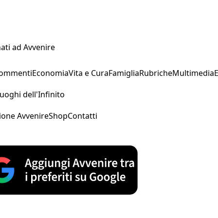
ati ad Avvenire
Commenti
Economia
Vita e Cura
Famiglia
Rubriche
Multimedia
uoghi dell'Infinito
ione Avvenire
Shop
Contatti