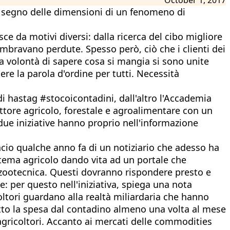
 il segno delle dimensioni di un fenomeno di
ce da motivi diversi: dalla ricerca del cibo migliore
embravano perdute. Spesso però, ciò che i clienti dei
a volontà di sapere cosa si mangia si sono unite
re la parola d'ordine per tutti. Necessità
 di hastag #stocoicontadini, dall'altro l'Accademia
ettore agricolo, forestale e agroalimentare con un
ue iniziative hanno proprio nell'informazione
lancio qualche anno fa di un notiziario che adesso ha
istema agricolo dando vita ad un portale che
 zootecnica. Questi dovranno rispondere presto e
: per questo nell'iniziativa, spiega una nota
coltori guardano alla realtà miliardaria che hanno
 fatto la spesa dal contadino almeno una volta al mese
agricoltori. Accanto ai mercati delle commodities