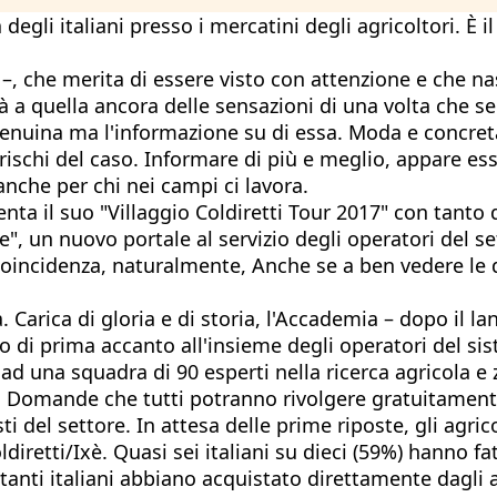
degli italiani presso i mercatini degli agricoltori. È
 –, che merita di essere visto con attenzione e che nas
tà a quella ancora delle sensazioni di una volta che s
 genuina ma l'informazione su di essa. Moda e concret
ischi del caso. Informare di più e meglio, appare esse
nche per chi nei campi ci lavora.
enta il suo "Villaggio Coldiretti Tour 2017" con tanto
e", un nuovo portale al servizio degli operatori del s
oincidenza, naturalmente, Anche se a ben vedere le d
a. Carica di gloria e di storia, l'Accademia – dopo il 
ino di prima accanto all'insieme degli operatori del s
d una squadra di 90 esperti nella ricerca agricola e
i. Domande che tutti potranno rivolgere gratuitamente
i del settore. In attesa delle prime riposte, gli agri
oldiretti/Ixè. Quasi sei italiani su dieci (59%) hanno
tanti italiani abbiano acquistato direttamente dagli 