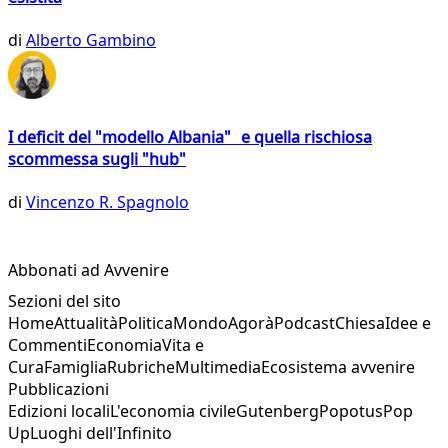
di
Alberto Gambino
I deficit del "modello Albania" e quella rischiosa
scommessa sugli "hub"
di
Vincenzo R. Spagnolo
Abbonati ad Avvenire
Sezioni del sito
Home
Attualità
Politica
Mondo
Agorà
Podcast
Chiesa
Idee e
Commenti
Economia
Vita e
Cura
Famiglia
Rubriche
Multimedia
Ecosistema avvenire
Pubblicazioni
Edizioni locali
L'economia civile
Gutenberg
Popotus
Pop
Up
Luoghi dell'Infinito