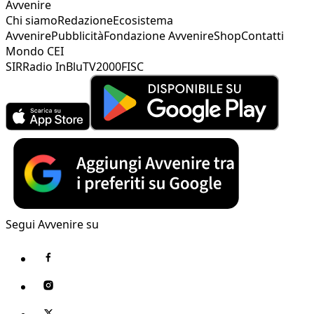
Avvenire
Chi siamo
Redazione
Ecosistema
Avvenire
Pubblicità
Fondazione Avvenire
Shop
Contatti
Mondo CEI
SIR
Radio InBlu
TV2000
FISC
Segui Avvenire su