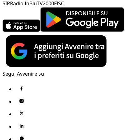
SIR
Radio InBlu
TV2000
FISC
Segui Avvenire su