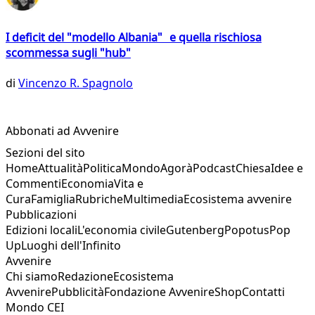
I deficit del "modello Albania" e quella rischiosa
scommessa sugli "hub"
di
Vincenzo R. Spagnolo
Abbonati ad Avvenire
Sezioni del sito
Home
Attualità
Politica
Mondo
Agorà
Podcast
Chiesa
Idee e
Commenti
Economia
Vita e
Cura
Famiglia
Rubriche
Multimedia
Ecosistema avvenire
Pubblicazioni
Edizioni locali
L'economia civile
Gutenberg
Popotus
Pop
Up
Luoghi dell'Infinito
Avvenire
Chi siamo
Redazione
Ecosistema
Avvenire
Pubblicità
Fondazione Avvenire
Shop
Contatti
Mondo CEI