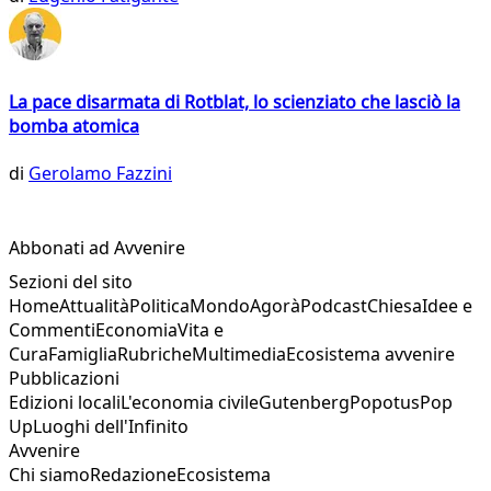
La pace disarmata di Rotblat, lo scienziato che lasciò la
bomba atomica
di
Gerolamo Fazzini
Abbonati ad Avvenire
Sezioni del sito
Home
Attualità
Politica
Mondo
Agorà
Podcast
Chiesa
Idee e
Commenti
Economia
Vita e
Cura
Famiglia
Rubriche
Multimedia
Ecosistema avvenire
Pubblicazioni
Edizioni locali
L'economia civile
Gutenberg
Popotus
Pop
Up
Luoghi dell'Infinito
Avvenire
Chi siamo
Redazione
Ecosistema