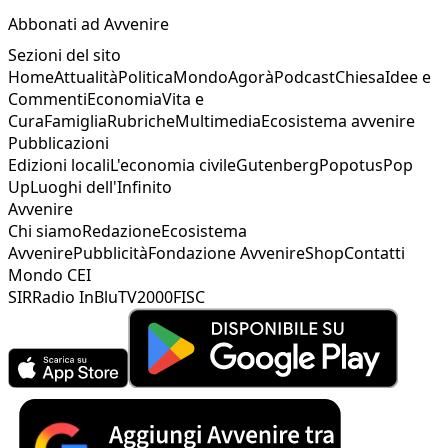
Abbonati ad Avvenire
Sezioni del sito
Home
Attualità
Politica
Mondo
Agorà
Podcast
Chiesa
Idee e
Commenti
Economia
Vita e
Cura
Famiglia
Rubriche
Multimedia
Ecosistema avvenire
Pubblicazioni
Edizioni locali
L'economia civile
Gutenberg
Popotus
Pop
Up
Luoghi dell'Infinito
Avvenire
Chi siamo
Redazione
Ecosistema
Avvenire
Pubblicità
Fondazione Avvenire
Shop
Contatti
Mondo CEI
SIR
Radio InBlu
TV2000
FISC