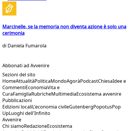
Marcinelle, se la memoria non diventa azione è solo una
cerimonia
di
Daniela Fumarola
Abbonati ad Avvenire
Sezioni del sito
Home
Attualità
Politica
Mondo
Agorà
Podcast
Chiesa
Idee e
Commenti
Economia
Vita e
Cura
Famiglia
Rubriche
Multimedia
Ecosistema avvenire
Pubblicazioni
Edizioni locali
L'economia civile
Gutenberg
Popotus
Pop
Up
Luoghi dell'Infinito
Avvenire
Chi siamo
Redazione
Ecosistema