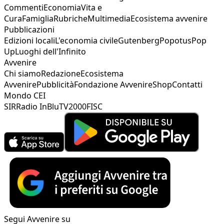
Commenti
Economia
Vita e
Cura
Famiglia
Rubriche
Multimedia
Ecosistema avvenire
Pubblicazioni
Edizioni locali
L'economia civile
Gutenberg
Popotus
Pop
Up
Luoghi dell'Infinito
Avvenire
Chi siamo
Redazione
Ecosistema
Avvenire
Pubblicità
Fondazione Avvenire
Shop
Contatti
Mondo CEI
SIR
Radio InBlu
TV2000
FISC
Segui Avvenire su