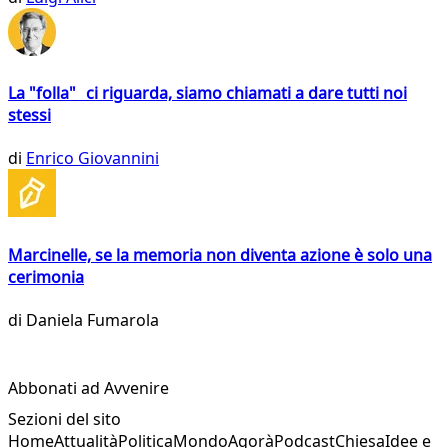
La "folla" ci riguarda, siamo chiamati a dare tutti noi
stessi
di
Enrico Giovannini
Marcinelle, se la memoria non diventa azione è solo una
cerimonia
di
Daniela Fumarola
Abbonati ad Avvenire
Sezioni del sito
Home
Attualità
Politica
Mondo
Agorà
Podcast
Chiesa
Idee e