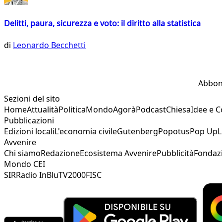
Delitti, paura, sicurezza e voto: il diritto alla statistica
di
Leonardo Becchetti
Abbon
Sezioni del sito
Home
Attualità
Politica
Mondo
Agorà
Podcast
Chiesa
Idee e 
Pubblicazioni
Edizioni locali
L'economia civile
Gutenberg
Popotus
Pop Up
L
Avvenire
Chi siamo
Redazione
Ecosistema Avvenire
Pubblicità
Fondaz
Mondo CEI
SIR
Radio InBlu
TV2000
FISC