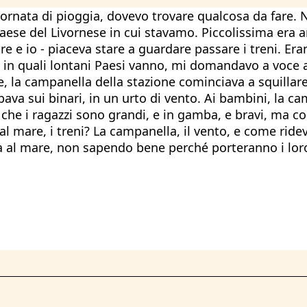
 giornata di pioggia, dovevo trovare qualcosa da fare
aese del Livornese in cui stavamo. Piccolissima era a
e e io - piaceva stare a guardare passare i treni. Erano
o, e in quali lontani Paesi vanno, mi domandavo a voc
la campanella della stazione cominciava a squillare, 
bava sui binari, in un urto di vento. Ai bambini, la c
che i ragazzi sono grandi, e in gamba, e bravi, ma com
ia al mare, i treni? La campanella, il vento, e come ri
a al mare, non sapendo bene perché porteranno i loro f