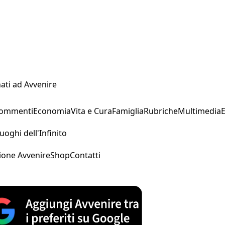
ati ad Avvenire
Commenti
Economia
Vita e Cura
Famiglia
Rubriche
Multimedia
uoghi dell'Infinito
ione Avvenire
Shop
Contatti