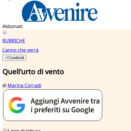
Abbonati
RUBRICHE
L'anno che verrà
Condividi
Quell'urto di vento
di
Marina Corradi
1 min di lettura