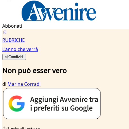
Abbonati
RUBRICHE
L'anno che verrà
Condividi
Non può esser vero
di
Marina Corradi
1 min di lettura