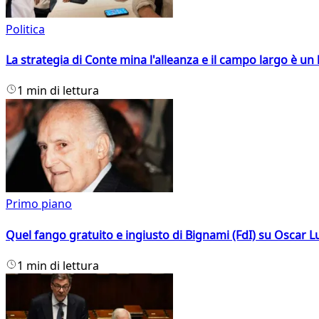
Politica
La strategia di Conte mina l'alleanza e il campo largo è un 
1 min di lettura
Primo piano
Quel fango gratuito e ingiusto di Bignami (FdI) su Oscar Lu
1 min di lettura