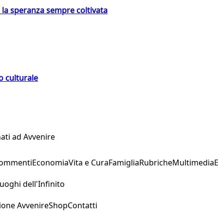
e la speranza sempre coltivata
o culturale
ati ad Avvenire
Commenti
Economia
Vita e Cura
Famiglia
Rubriche
Multimedia
uoghi dell'Infinito
ione Avvenire
Shop
Contatti