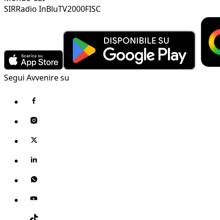
SIR
Radio InBlu
TV2000
FISC
Segui Avvenire su