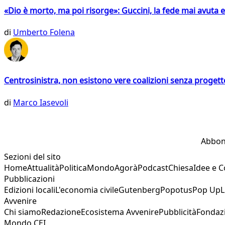
«Dio è morto, ma poi risorge»: Guccini, la fede mai avuta 
di
Umberto Folena
Centrosinistra, non esistono vere coalizioni senza progett
di
Marco Iasevoli
Abbon
Sezioni del sito
Home
Attualità
Politica
Mondo
Agorà
Podcast
Chiesa
Idee e 
Pubblicazioni
Edizioni locali
L'economia civile
Gutenberg
Popotus
Pop Up
L
Avvenire
Chi siamo
Redazione
Ecosistema Avvenire
Pubblicità
Fondaz
Mondo CEI