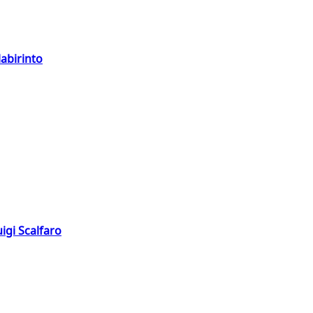
labirinto
igi Scalfaro