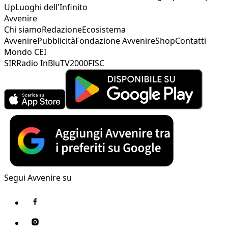
Up
Luoghi dell'Infinito
Avvenire
Chi siamo
Redazione
Ecosistema
Avvenire
Pubblicità
Fondazione Avvenire
Shop
Contatti
Mondo CEI
SIR
Radio InBlu
TV2000
FISC
Segui Avvenire su