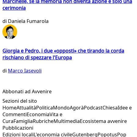
Marcinelle, se la memoria non diventa azione è solo una
cerimonia
di
Daniela Fumarola
Giorgia e Pedro, i due «opposti» che tirando la corda
rischiano di spezzare l'Europa
di
Marco Iasevoli
Abbonati ad Avvenire
Sezioni del sito
Home
Attualità
Politica
Mondo
Agorà
Podcast
Chiesa
Idee e
Commenti
Economia
Vita e
Cura
Famiglia
Rubriche
Multimedia
Ecosistema avvenire
Pubblicazioni
Edizioni locali
L'economia civile
Gutenberg
Popotus
Pop