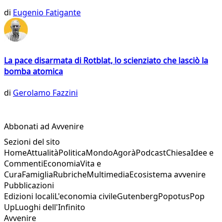
di
Eugenio Fatigante
La pace disarmata di Rotblat, lo scienziato che lasciò la
bomba atomica
di
Gerolamo Fazzini
Abbonati ad Avvenire
Sezioni del sito
Home
Attualità
Politica
Mondo
Agorà
Podcast
Chiesa
Idee e
Commenti
Economia
Vita e
Cura
Famiglia
Rubriche
Multimedia
Ecosistema avvenire
Pubblicazioni
Edizioni locali
L'economia civile
Gutenberg
Popotus
Pop
Up
Luoghi dell'Infinito
Avvenire