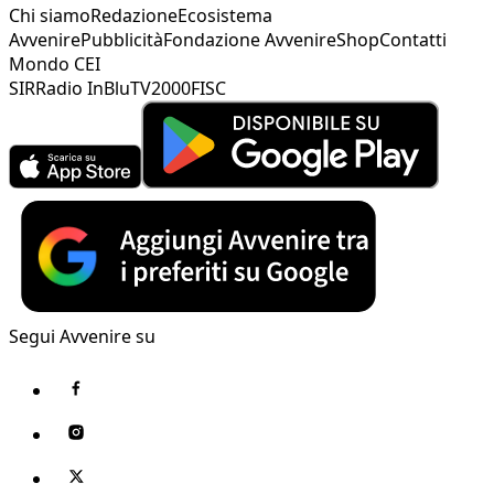
Chi siamo
Redazione
Ecosistema
Avvenire
Pubblicità
Fondazione Avvenire
Shop
Contatti
Mondo CEI
SIR
Radio InBlu
TV2000
FISC
Segui Avvenire su