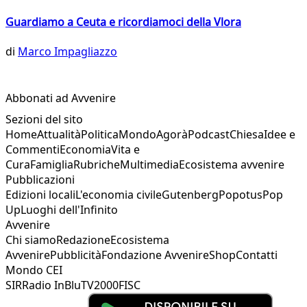
Guardiamo a Ceuta e ricordiamoci della Vlora
di
Marco Impagliazzo
Abbonati ad Avvenire
Sezioni del sito
Home
Attualità
Politica
Mondo
Agorà
Podcast
Chiesa
Idee e
Commenti
Economia
Vita e
Cura
Famiglia
Rubriche
Multimedia
Ecosistema avvenire
Pubblicazioni
Edizioni locali
L'economia civile
Gutenberg
Popotus
Pop
Up
Luoghi dell'Infinito
Avvenire
Chi siamo
Redazione
Ecosistema
Avvenire
Pubblicità
Fondazione Avvenire
Shop
Contatti
Mondo CEI
SIR
Radio InBlu
TV2000
FISC