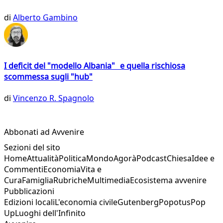
di
Alberto Gambino
I deficit del "modello Albania" e quella rischiosa
scommessa sugli "hub"
di
Vincenzo R. Spagnolo
Abbonati ad Avvenire
Sezioni del sito
Home
Attualità
Politica
Mondo
Agorà
Podcast
Chiesa
Idee e
Commenti
Economia
Vita e
Cura
Famiglia
Rubriche
Multimedia
Ecosistema avvenire
Pubblicazioni
Edizioni locali
L'economia civile
Gutenberg
Popotus
Pop
Up
Luoghi dell'Infinito