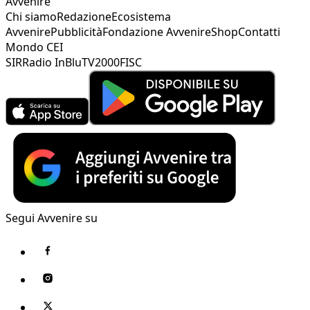
Avvenire
Chi siamo
Redazione
Ecosistema
Avvenire
Pubblicità
Fondazione Avvenire
Shop
Contatti
Mondo CEI
SIR
Radio InBlu
TV2000
FISC
Segui Avvenire su