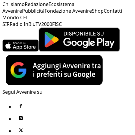
Chi siamo
Redazione
Ecosistema
Avvenire
Pubblicità
Fondazione Avvenire
Shop
Contatti
Mondo CEI
SIR
Radio InBlu
TV2000
FISC
Segui Avvenire su