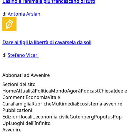
L'asino è l'animale più francescano di tutti
di
Antonia Arslan
Dare ai figli la libertà di cavarsela da soli
di
Stefano Vicari
Abbonati ad Avvenire
Sezioni del sito
Home
Attualità
Politica
Mondo
Agorà
Podcast
Chiesa
Idee e
Commenti
Economia
Vita e
Cura
Famiglia
Rubriche
Multimedia
Ecosistema avvenire
Pubblicazioni
Edizioni locali
L'economia civile
Gutenberg
Popotus
Pop
Up
Luoghi dell'Infinito
Avvenire