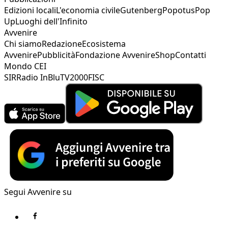
Edizioni locali
L'economia civile
Gutenberg
Popotus
Pop
Up
Luoghi dell'Infinito
Avvenire
Chi siamo
Redazione
Ecosistema
Avvenire
Pubblicità
Fondazione Avvenire
Shop
Contatti
Mondo CEI
SIR
Radio InBlu
TV2000
FISC
Segui Avvenire su