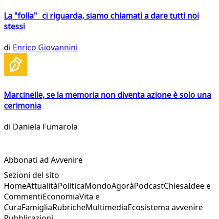
La "folla" ci riguarda, siamo chiamati a dare tutti noi
stessi
di
Enrico Giovannini
Marcinelle, se la memoria non diventa azione è solo una
cerimonia
di
Daniela Fumarola
Abbonati ad Avvenire
Sezioni del sito
Home
Attualità
Politica
Mondo
Agorà
Podcast
Chiesa
Idee e
Commenti
Economia
Vita e
Cura
Famiglia
Rubriche
Multimedia
Ecosistema avvenire
Pubblicazioni