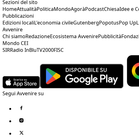
Sezioni del sito
Home
Attualità
Politica
Mondo
Agorà
Podcast
Chiesa
Idee e 
Pubblicazioni
Edizioni locali
L'economia civile
Gutenberg
Popotus
Pop Up
L
Avvenire
Chi siamo
Redazione
Ecosistema Avvenire
Pubblicità
Fondaz
Mondo CEI
SIR
Radio InBlu
TV2000
FISC
Segui Avvenire su