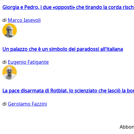
Giorgia e Pedro, i due «opposti» che tirando la corda risc
di
Marco Iasevoli
Un palazzo che è un simbolo dei paradossi all'italiana
di
Eugenio Fatigante
La pace disarmata di Rotblat, lo scienziato che lasciò la 
di
Gerolamo Fazzini
Abbon