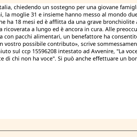
 Italia, chiedendo un sostegno per una giovane famig
, la moglie 31 e insieme hanno messo al mondo due b
he ha 18 mesi ed è afflitta da una grave bronchiolite a
ta ricoverata a lungo ed è ancora in cura. Alle preocc
 con pacchi alimentari, un benefattore ha consentito 
 vostro possibile contributo», scrive sommessamente i
iuto sul ccp 15596208 intestato ad Avvenire, "La voce 
e di chi non ha voce". Si può anche effettuare un boni