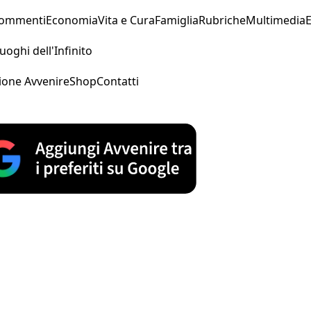
Commenti
Economia
Vita e Cura
Famiglia
Rubriche
Multimedia
uoghi dell'Infinito
ione Avvenire
Shop
Contatti