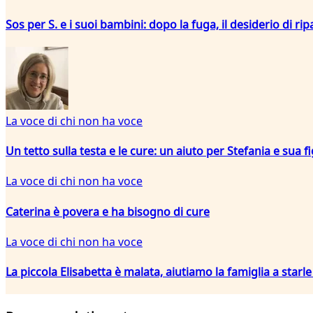
Sos per S. e i suoi bambini: dopo la fuga, il desiderio di rip
La voce di chi non ha voce
Un tetto sulla testa e le cure: un aiuto per Stefania e sua fi
La voce di chi non ha voce
Caterina è povera e ha bisogno di cure
La voce di chi non ha voce
La piccola Elisabetta è malata, aiutiamo la famiglia a starl