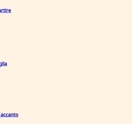
artire
glia
e accanto