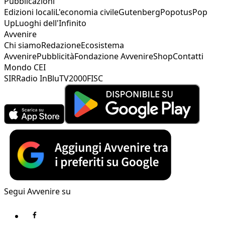
Pubblicazioni
Edizioni locali
L'economia civile
Gutenberg
Popotus
Pop
Up
Luoghi dell'Infinito
Avvenire
Chi siamo
Redazione
Ecosistema
Avvenire
Pubblicità
Fondazione Avvenire
Shop
Contatti
Mondo CEI
SIR
Radio InBlu
TV2000
FISC
Segui Avvenire su