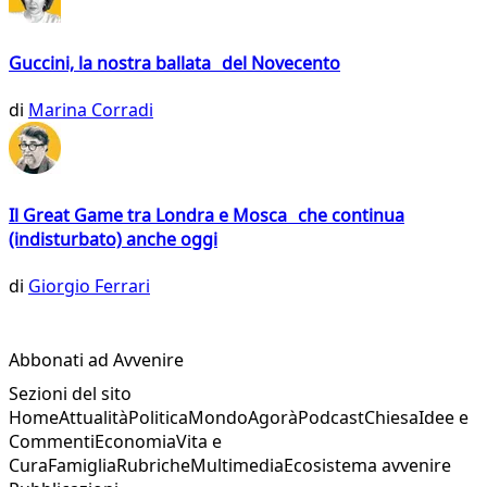
Guccini, la nostra ballata del Novecento
di
Marina Corradi
Il Great Game tra Londra e Mosca che continua
(indisturbato) anche oggi
di
Giorgio Ferrari
Abbonati ad Avvenire
Sezioni del sito
Home
Attualità
Politica
Mondo
Agorà
Podcast
Chiesa
Idee e
Commenti
Economia
Vita e
Cura
Famiglia
Rubriche
Multimedia
Ecosistema avvenire