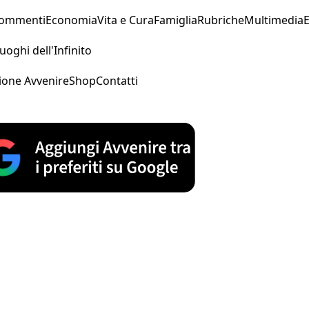
Commenti
Economia
Vita e Cura
Famiglia
Rubriche
Multimedia
uoghi dell'Infinito
ione Avvenire
Shop
Contatti