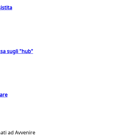
istita
sa sugli "hub"
eare
ati ad Avvenire