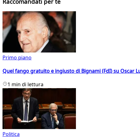
Raccomandati per te
Primo piano
Quel fango gratuito e ingiusto di Bignami (FdI) su Oscar Lu
1 min di lettura
Politica