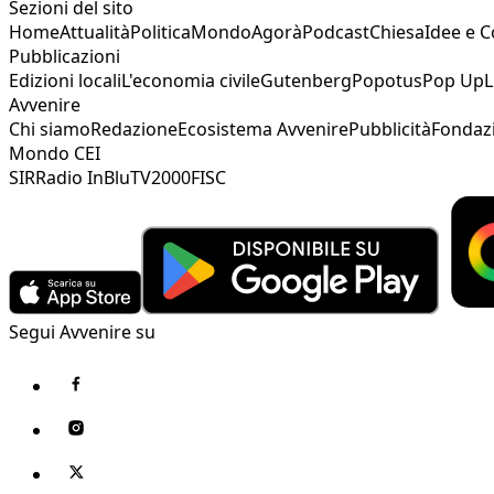
Sezioni del sito
Home
Attualità
Politica
Mondo
Agorà
Podcast
Chiesa
Idee e 
Pubblicazioni
Edizioni locali
L'economia civile
Gutenberg
Popotus
Pop Up
L
Avvenire
Chi siamo
Redazione
Ecosistema Avvenire
Pubblicità
Fondaz
Mondo CEI
SIR
Radio InBlu
TV2000
FISC
Segui Avvenire su