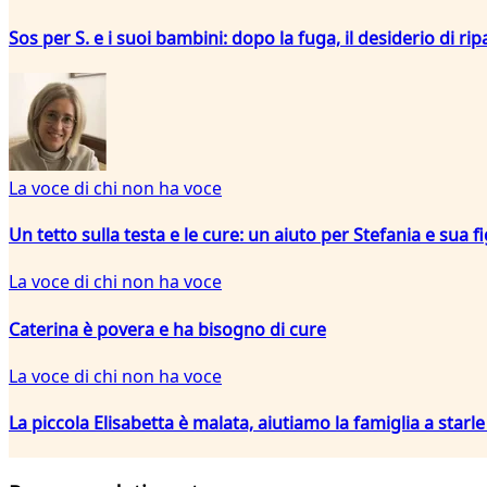
Sos per S. e i suoi bambini: dopo la fuga, il desiderio di rip
La voce di chi non ha voce
Un tetto sulla testa e le cure: un aiuto per Stefania e sua fi
La voce di chi non ha voce
Caterina è povera e ha bisogno di cure
La voce di chi non ha voce
La piccola Elisabetta è malata, aiutiamo la famiglia a starl