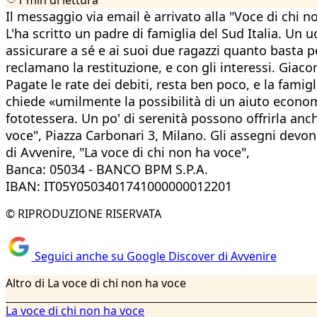
Il messaggio via email è arrivato alla "Voce di chi n
L'ha scritto un padre di famiglia del Sud Italia. U
assicurare a sé e ai suoi due ragazzi quanto basta p
reclamano la restituzione, e con gli interessi. Giaco
Pagate le rate dei debiti, resta ben poco, e la famig
chiede «umilmente la possibilità di un aiuto economic
fototessera. Un po' di serenità possono offrirla anch
voce", Piazza Carbonari 3, Milano. Gli assegni devon
di Avvenire, "La voce di chi non ha voce",
Banca: 05034 - BANCO BPM S.P.A.
IBAN: IT05Y0503401741000000012201
© RIPRODUZIONE RISERVATA
Seguici anche su Google Discover di Avvenire
Altro di La voce di chi non ha voce
La voce di chi non ha voce