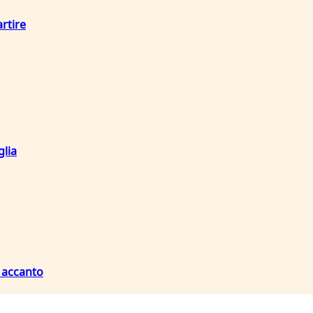
artire
glia
e accanto