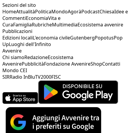
Sezioni del sito
Home
Attualità
Politica
Mondo
Agorà
Podcast
Chiesa
Idee e
Commenti
Economia
Vita e
Cura
Famiglia
Rubriche
Multimedia
Ecosistema avvenire
Pubblicazioni
Edizioni locali
L'economia civile
Gutenberg
Popotus
Pop
Up
Luoghi dell'Infinito
Avvenire
Chi siamo
Redazione
Ecosistema
Avvenire
Pubblicità
Fondazione Avvenire
Shop
Contatti
Mondo CEI
SIR
Radio InBlu
TV2000
FISC