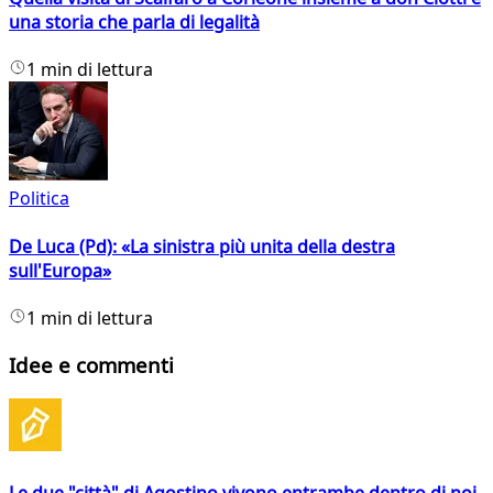
una storia che parla di legalità
1 min di lettura
Politica
De Luca (Pd): «La sinistra più unita della destra
sull'Europa»
1 min di lettura
Idee e commenti
Le due "città" di Agostino vivono entrambe dentro di noi