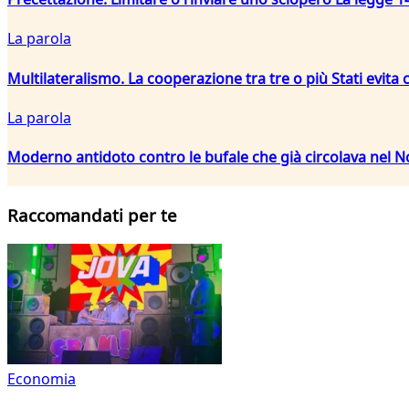
La parola
Multilateralismo. La cooperazione tra tre o più Stati evita 
La parola
Moderno antidoto contro le bufale che già circolava nel 
Raccomandati per te
Economia