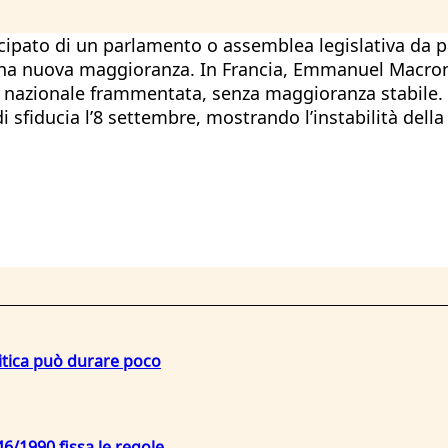
icipato di un parlamento o assemblea legislativa da pa
e una nuova maggioranza. In Francia, Emmanuel Macron
nazionale frammentata, senza maggioranza stabile. Il
 sfiducia l’8 settembre, mostrando l’instabilità dell
litica può durare poco
6/1990 fissa le regole