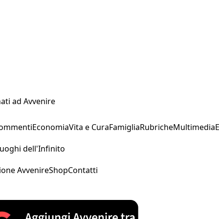
ati ad Avvenire
Commenti
Economia
Vita e Cura
Famiglia
Rubriche
Multimedia
uoghi dell'Infinito
ione Avvenire
Shop
Contatti