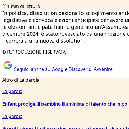
1 min di lettura
In politica, dissolution designa lo scioglimento ant
legislativa e convoca elezioni anticipate per aver
le elezioni anticipate hanno generato un'Assemblea 
dicembre 2024, è stato rovesciato da una mozione di
ricorrerà a una nuova dissolution.
© RIPRODUZIONE RISERVATA
Seguici anche su Google Discover di Avvenire
Altro di La parola
La parola
Enfant prodige. Il bambino illuminista di talento che in po
La parola
Precettazione. Limitare o rinviare uno sciopero La legge 14