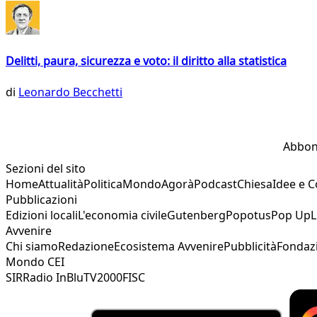
Delitti, paura, sicurezza e voto: il diritto alla statistica
di
Leonardo Becchetti
Abbon
Sezioni del sito
Home
Attualità
Politica
Mondo
Agorà
Podcast
Chiesa
Idee e 
Pubblicazioni
Edizioni locali
L'economia civile
Gutenberg
Popotus
Pop Up
L
Avvenire
Chi siamo
Redazione
Ecosistema Avvenire
Pubblicità
Fondaz
Mondo CEI
SIR
Radio InBlu
TV2000
FISC