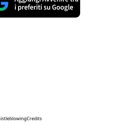
istleblowing
Credits