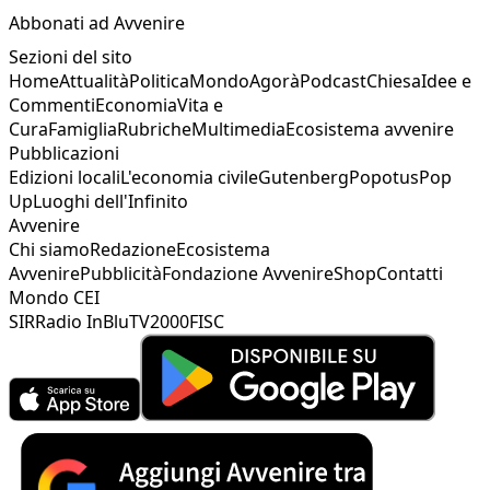
Abbonati ad Avvenire
Sezioni del sito
Home
Attualità
Politica
Mondo
Agorà
Podcast
Chiesa
Idee e
Commenti
Economia
Vita e
Cura
Famiglia
Rubriche
Multimedia
Ecosistema avvenire
Pubblicazioni
Edizioni locali
L'economia civile
Gutenberg
Popotus
Pop
Up
Luoghi dell'Infinito
Avvenire
Chi siamo
Redazione
Ecosistema
Avvenire
Pubblicità
Fondazione Avvenire
Shop
Contatti
Mondo CEI
SIR
Radio InBlu
TV2000
FISC