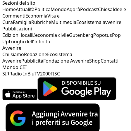
Sezioni del sito
Home
Attualità
Politica
Mondo
Agorà
Podcast
Chiesa
Idee e
Commenti
Economia
Vita e
Cura
Famiglia
Rubriche
Multimedia
Ecosistema avvenire
Pubblicazioni
Edizioni locali
L'economia civile
Gutenberg
Popotus
Pop
Up
Luoghi dell'Infinito
Avvenire
Chi siamo
Redazione
Ecosistema
Avvenire
Pubblicità
Fondazione Avvenire
Shop
Contatti
Mondo CEI
SIR
Radio InBlu
TV2000
FISC