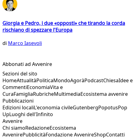
Giorgia e Pedro, i due «opposti» che tirando la corda
rischiano di spezzare l'Europa
di
Marco Iasevoli
Abbonati ad Avvenire
Sezioni del sito
Home
Attualità
Politica
Mondo
Agorà
Podcast
Chiesa
Idee e
Commenti
Economia
Vita e
Cura
Famiglia
Rubriche
Multimedia
Ecosistema avvenire
Pubblicazioni
Edizioni locali
L'economia civile
Gutenberg
Popotus
Pop
Up
Luoghi dell'Infinito
Avvenire
Chi siamo
Redazione
Ecosistema
Avvenire
Pubblicità
Fondazione Avvenire
Shop
Contatti